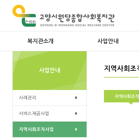
복지관소개
사업안내
인사말
사례관리
지역사회조
사업안내
미션과 비전
서비스제공사업
윤리경영
지역사회조직사업
지역사회조직
사례관리
연혁
원당마음이음발달센터
서비스제공사업
시설안내
성인심리상담프로그램
조직도
무지개장애인주간보호센터
지역사회조직사업